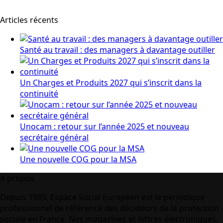
Articles récents
Santé au travail : des managers à davantage outiller
Un Charges et Produits 2027 qui s’inscrit dans la
continuité
Unocam : retour sur l’année 2025 et nouveau
secrétaire général
Une nouvelle COG pour la MSA
A propos
Depuis 1989, Espace Social Européen est le périodique
professionnel de référence des décideurs de la protection
sociale en France. Nos magazines et lettres électroniques,