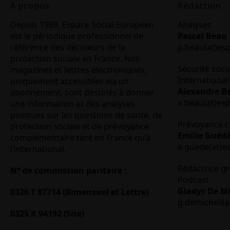
A propos
Rédaction
Depuis 1989, Espace Social Européen
Analyses
est le périodique professionnel de
Pascal Beau
référence des décideurs de la
p.beau(at)es
protection sociale en France. Nos
Sécurité soci
magazines et lettres électroniques,
International 
uniquement accessibles via un
Alexandre B
abonnement, sont destinés à donner
a.beau(at)es
une information et des analyses
pointues sur les questions de santé, de
Prévoyance c
protection sociale et de prévoyance
Emilie Guéd
complémentaire tant en France qu’à
e.guede(at)e
l’international.
Rédactrice gr
N° de commission paritaire :
Podcast
Gladys De Mi
0326 T 87714 (Bimensuel et Lettre)
g.demicheli(a
0325 X 94192 (Site)