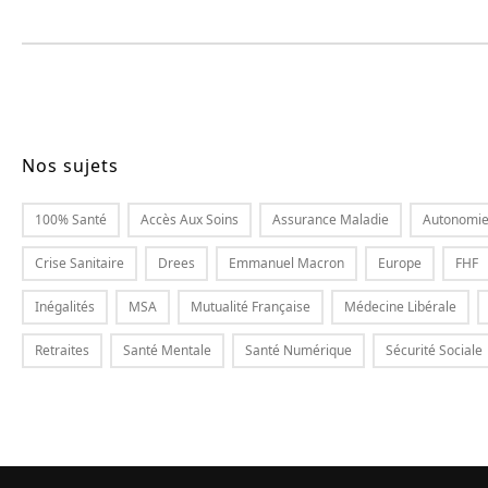
Nos sujets
100% Santé
Accès Aux Soins
Assurance Maladie
Autonomi
Crise Sanitaire
Drees
Emmanuel Macron
Europe
FHF
Inégalités
MSA
Mutualité Française
Médecine Libérale
Retraites
Santé Mentale
Santé Numérique
Sécurité Sociale