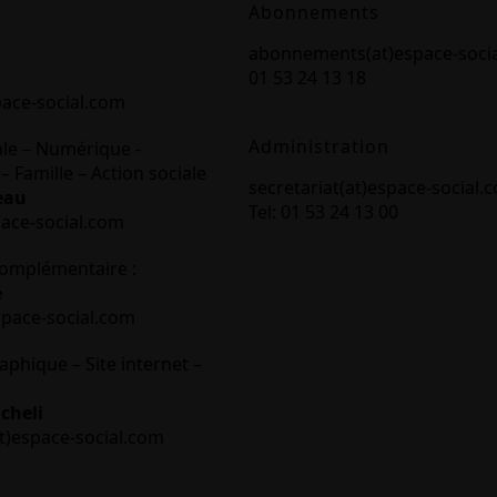
Abonnements
abonnements(at)espace-soci
01 53 24 13 18
pace-social.com
Administration
ale – Numérique -
– Famille – Action sociale
secretariat(at)espace-social.
eau
Tel: 01 53 24 13 00
pace-social.com
omplémentaire :
é
space-social.com
aphique – Site internet –
cheli
t)espace-social.com