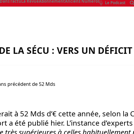
Dans l’actu
La Revue
Abonnement
Anciens Numéros
Le Podcast
 LA SÉCU : VERS UN DÉFICIT
gerait à 52 Mds d’€ cette année, selon 
ort a été publié hier. L’instance d’exper
e très supérieures à celles habituellement