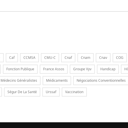
e
Caf
CCMSA
CMU-C
Cnaf
Cnam
Cnav
COG
Fonction Publique
France Assos
Groupe Vyv
Handicap
Hô
Médecins Généralistes
Médicaments
Négociations Conventionnelles
Ségur De La Santé
Urssaf
Vaccination