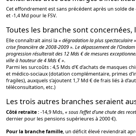
Cet effondrement est sans précédent après un solde de -1
et -1,4 Md pour le FSV.
Toutes les branche sont concernées, l
Elle connaîtrait ainsi la
« dégradation la plus spectaculaire 
crise financière de 2008-2009 ». Le dépassement de l’Ondam es
progression résulterait des 12 Mds € de mesures exceptionnel
ville à hauteur de 4 Mds € »
.
Parmi les surcoûts : 4,5 Mds d’€ d’achats de masques ch
et médico-sociaux (dotation complémentaire, primes d’in
fragiles), auxquels s’ajoutent 1,7 Md € de frais liés à d’
téléconsultation, etc.)
Les trois autres branches seraient au
Côté retraite
: -14,9 Mds,
« sous l’effet d’une chute des rece
dernier pour les pensions supérieures à 2000 €).
Pour la branche famille
, un déficit élevé reviendrait a