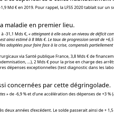
,9 Md € en 2019. Pour rappel, la LFSS 2020 tablait sur un s
a maladie en premier lieu.
»
à -31,1 Mds €,
« atteignant à elle-seule un niveau de déficit co
t ainsi estimé à 8 Mds €. Le taux de progression serait de +6,5
les adoptées pour faire face à la crise, compensés partiellemen
irurgicaux via Santé publique France, 3,8 Mds € de finance
demnisation, …), 2 Mds € pour la prise en charge des arrêts
autres dépenses exceptionnelles (test diagnostic dans les labo
ssi concernées par cette dégringolade.
ttes »
de -6,9 % et d’une accélération des dépenses de +3 % (
près deux années d’excédent. Le solde passerait ainsi de + 1