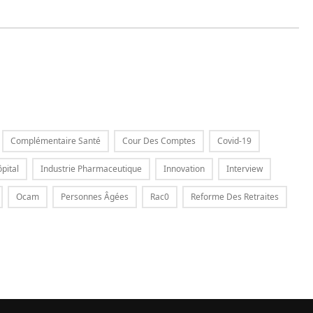
Complémentaire Santé
Cour Des Comptes
Covid-19
pital
Industrie Pharmaceutique
Innovation
Interview
Ocam
Personnes Âgées
Rac0
Reforme Des Retraites