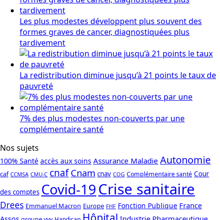
Les plus modestes développent plus souvent des
formes graves de cancer, diagnostiquées plus
tardivement
La redistribution diminue jusqu’à 21 points le taux de
pauvreté
7% des plus modestes non-couverts par une
complémentaire santé
Nos sujets
Autonomie
Assurance Maladie
100% Santé
accès aux soins
cnaf
Cnam
caf
cnav
Cour
Complémentaire santé
CCMSA
COG
CMU-C
Crise sanitaire
Covid-19
des comptes
Drees
France
Fonction Publique
Emmanuel Macron
Europe
FHF
Hôpital
Assos
Industrie Pharmaceutique
groupe vyv
Handicap