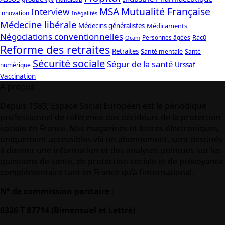
Mutualité Française
MSA
Interview
innovation
Inégalités
Médecine libérale
Médecins généralistes
Médicaments
Négociations conventionnelles
Rac0
Personnes âgées
Ocam
Reforme des retraites
Retraites
Santé mentale
Santé
Sécurité sociale
Ségur de la santé
Urssaf
numérique
Vaccination
A propos
Depuis 1989, Espace Social Européen est le périodique
professionnel de référence des décideurs de la protection
sociale en France. Nos magazines et lettres électroniques,
uniquement accessibles via un abonnement, sont destinés
à donner une information et des analyses pointues sur les
questions de santé, de protection sociale et de prévoyance
complémentaire tant en France qu’à l’international.
N° de commission paritaire :
0326 T 87714 (Bimensuel et Lettre)