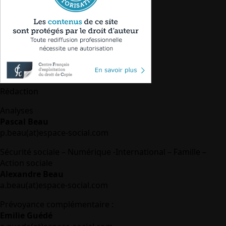
Rédaction
Analyses
Pascal Beau
p.beau(at)espace-social.com
Sécurité sociale – Numérique -International – Famille –
Action sociale
Alexandre Beau
a.beau(at)espace-social.com
Prévoyance complémentaire :
Emilie Guédé