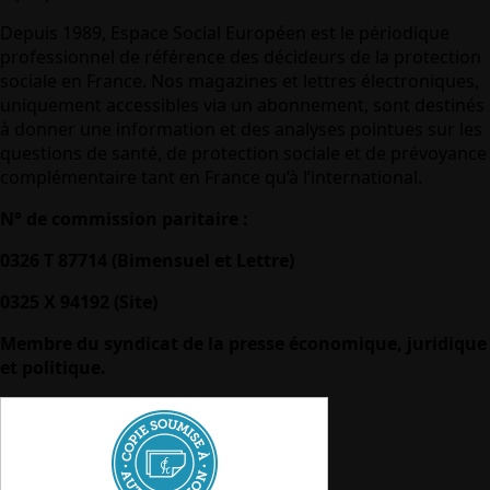
Depuis 1989, Espace Social Européen est le périodique
professionnel de référence des décideurs de la protection
sociale en France. Nos magazines et lettres électroniques,
uniquement accessibles via un abonnement, sont destinés
à donner une information et des analyses pointues sur les
questions de santé, de protection sociale et de prévoyance
complémentaire tant en France qu’à l’international.
N° de commission paritaire :
0326 T 87714 (Bimensuel et Lettre)
0325 X 94192 (Site)
Membre du syndicat de la presse économique, juridique
et politique.