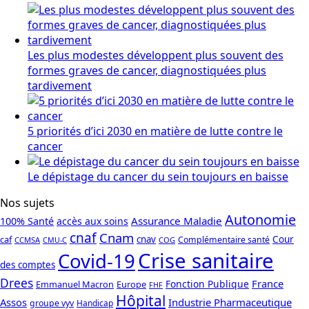
Les plus modestes développent plus souvent des
formes graves de cancer, diagnostiquées plus
tardivement
5 priorités d’ici 2030 en matière de lutte contre le
cancer
Le dépistage du cancer du sein toujours en baisse
Nos sujets
Autonomie
Assurance Maladie
100% Santé
accès aux soins
cnaf
Cnam
caf
cnav
Cour
Complémentaire santé
CCMSA
COG
CMU-C
Crise sanitaire
Covid-19
des comptes
Drees
France
Fonction Publique
Emmanuel Macron
Europe
FHF
Hôpital
Assos
Industrie Pharmaceutique
groupe vyv
Handicap