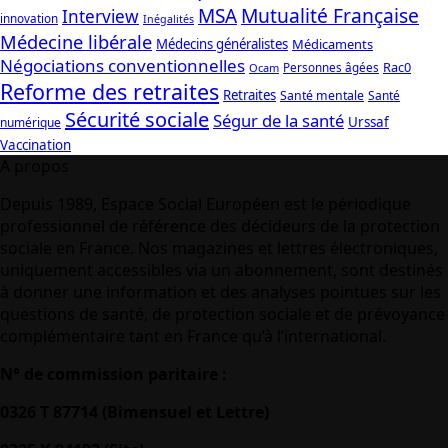
Mutualité Française
MSA
Interview
innovation
Inégalités
Médecine libérale
Médecins généralistes
Médicaments
Négociations conventionnelles
Rac0
Personnes âgées
Ocam
Reforme des retraites
Retraites
Santé mentale
Santé
Sécurité sociale
Ségur de la santé
Urssaf
numérique
Vaccination
A propos
Depuis 1989, Espace Social Européen est le périodique
professionnel de référence des décideurs de la protection
sociale en France. Nos magazines et lettres électroniques,
uniquement accessibles via un abonnement, sont destinés
à donner une information et des analyses pointues sur les
questions de santé, de protection sociale et de prévoyance
complémentaire tant en France qu’à l’international.
N° de commission paritaire :
0326 T 87714 (Bimensuel et Lettre)