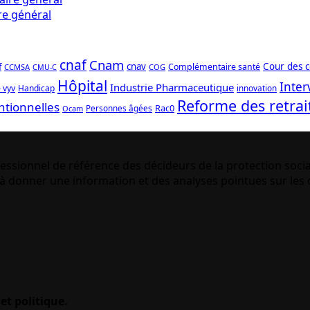
re général
cnaf
Cnam
f
cnav
Cour des 
Complémentaire santé
CCMSA
COG
CMU-C
Hôpital
Inter
Industrie Pharmaceutique
 vyv
Handicap
innovation
Reforme des retrai
ntionnelles
Rac0
Personnes âgées
Ocam
essionnel de référence des décideurs de la protection socia
 donner une information et des analyses pointues sur les q
et politique.