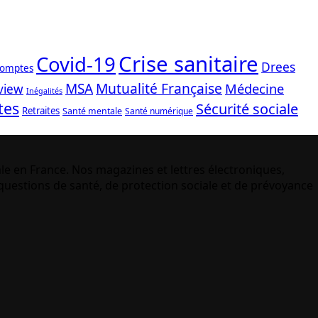
Crise sanitaire
Covid-19
Drees
comptes
Mutualité Française
MSA
Médecine
view
Inégalités
tes
Sécurité sociale
Retraites
Santé mentale
Santé numérique
le en France. Nos magazines et lettres électroniques,
uestions de santé, de protection sociale et de prévoyance