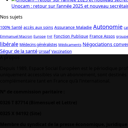
Unocam : retour sur l’année 2025 et nouveau secrétai
Nos sujets
Autonomie
Assurance Maladie
100% Santé
accès aux soins
ca
France Assos
Fonction Publique
Emmanuel Macron
Europe
groupe
FHF
libérale
Négociations conve
Médecins généralistes
Médicaments
Ségur de la santé
Urssaf
Vaccination
A propos
Depuis 1989, Espace Social Européen est le périodique prof
uniquement accessibles via un abonnement, sont destinés à
complémentaire tant en France qu’à l’international.
N° de commission paritaire :
0326 T 87714 (Bimensuel et Lettre)
0325 X 94192 (Site)
Membre du syndicat de la presse économique, juridique 