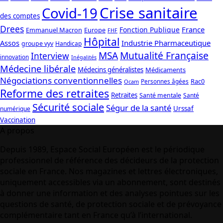
Crise sanitaire
Covid-19
des comptes
Drees
France
Fonction Publique
Emmanuel Macron
Europe
FHF
Hôpital
Assos
Industrie Pharmaceutique
groupe vyv
Handicap
Mutualité Française
MSA
Interview
innovation
Inégalités
Médecine libérale
Médecins généralistes
Médicaments
Négociations conventionnelles
Rac0
Personnes âgées
Ocam
Reforme des retraites
Retraites
Santé mentale
Santé
Sécurité sociale
Ségur de la santé
Urssaf
numérique
Vaccination
A propos
Depuis 1989, Espace Social Européen est le périodique
professionnel de référence des décideurs de la protection
sociale en France. Nos magazines et lettres électroniques,
uniquement accessibles via un abonnement, sont destinés
à donner une information et des analyses pointues sur les
questions de santé, de protection sociale et de prévoyance
complémentaire tant en France qu’à l’international.