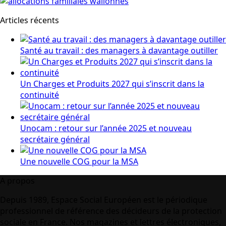
Articles récents
Santé au travail : des managers à davantage outiller
Un Charges et Produits 2027 qui s’inscrit dans la
continuité
Unocam : retour sur l’année 2025 et nouveau
secrétaire général
Une nouvelle COG pour la MSA
A propos
Depuis 1989, Espace Social Européen est le périodique
professionnel de référence des décideurs de la protection
sociale en France. Nos magazines et lettres électroniques,