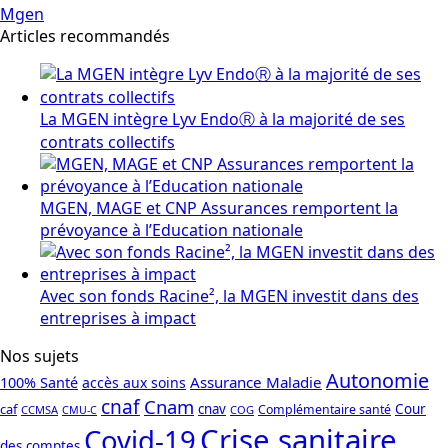
Mgen
Articles recommandés
La MGEN intègre Lyv EndoⓇ à la majorité de ses
contrats collectifs
MGEN, MAGE et CNP Assurances remportent la
prévoyance à l’Education nationale
Avec son fonds Racine², la MGEN investit dans des
entreprises à impact
Nos sujets
Autonomie
Assurance Maladie
100% Santé
accès aux soins
cnaf
Cnam
caf
cnav
Cour
Complémentaire santé
CCMSA
COG
CMU-C
Crise sanitaire
Covid-19
des comptes