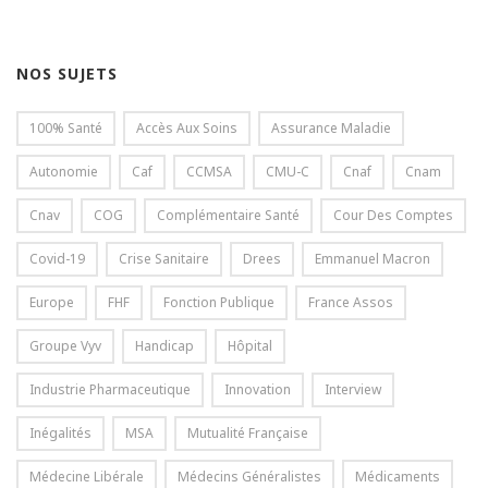
NOS SUJETS
100% Santé
Accès Aux Soins
Assurance Maladie
Autonomie
Caf
CCMSA
CMU-C
Cnaf
Cnam
Cnav
COG
Complémentaire Santé
Cour Des Comptes
Covid-19
Crise Sanitaire
Drees
Emmanuel Macron
Europe
FHF
Fonction Publique
France Assos
Groupe Vyv
Handicap
Hôpital
Industrie Pharmaceutique
Innovation
Interview
Inégalités
MSA
Mutualité Française
Médecine Libérale
Médecins Généralistes
Médicaments