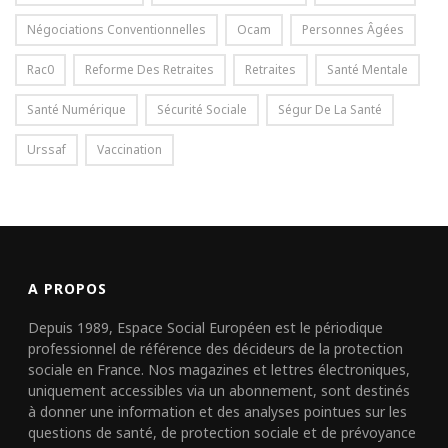
Négociations Conventionnelles
Ocam
Personnes Âgées
Rac0
Reforme Des Retraites
Retraites
Santé Mentale
Santé Numérique
Sécurité Sociale
Ségur De La Santé
Urssaf
Vaccination
A PROPOS
Depuis 1989, Espace Social Européen est le périodique
professionnel de référence des décideurs de la protection
sociale en France. Nos magazines et lettres électroniques,
uniquement accessibles via un abonnement, sont destinés
à donner une information et des analyses pointues sur les
questions de santé, de protection sociale et de prévoyance