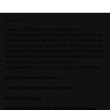
A propos
Depuis 1989, Espace Social Européen est le
périodique professionnel de référence des décideurs
de la protection sociale en France. Nos magazines et
lettres électroniques, uniquement accessibles via un
abonnement, sont destinés à donner une information
et des analyses pointues sur les questions de santé,
de protection sociale et de prévoyance
complémentaire tant en France qu’à l’international.
N° de commission paritaire :
0326 T 87714 (Bimensuel et Lettre)
0325 X 94192 (Site)
Membre du syndicat de la presse économique,