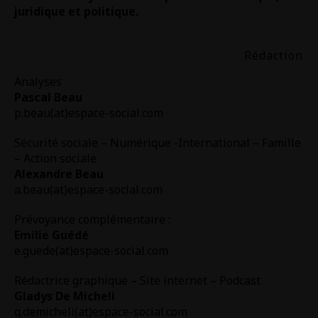
juridique et politique.
Rédaction
Analyses
Pascal Beau
p.beau(at)espace-social.com
Sécurité sociale – Numérique -International – Famille
– Action sociale
Alexandre Beau
a.beau(at)espace-social.com
Prévoyance complémentaire :
Emilie Guédé
e.guede(at)espace-social.com
Rédactrice graphique – Site internet – Podcast
Gladys De Micheli
g.demicheli(at)espace-social.com