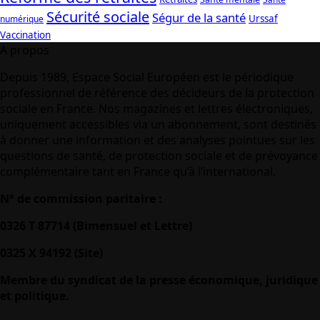
Sécurité sociale
Ségur de la santé
Urssaf
numérique
Vaccination
A propos
Depuis 1989, Espace Social Européen est le périodique
professionnel de référence des décideurs de la protection
sociale en France. Nos magazines et lettres électroniques,
uniquement accessibles via un abonnement, sont destinés
à donner une information et des analyses pointues sur les
questions de santé, de protection sociale et de prévoyance
complémentaire tant en France qu’à l’international.
N° de commission paritaire :
0326 T 87714 (Bimensuel et Lettre)
0325 X 94192 (Site)
Membre du syndicat de la presse économique, juridique
et politique.