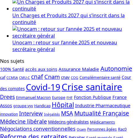
Un Charges et Produits 2027 qui s’inscrit dans la
continuité
Unocam : retour sur l’année 2025 et nouveau
secrétaire général
Nos sujets
Autonomie
Assurance Maladie
100% Santé
accès aux soins
cnaf
Cnam
caf
cnav
Cour
Complémentaire santé
CCMSA
COG
CMU-C
Crise sanitaire
Covid-19
des comptes
Drees
France
Fonction Publique
Emmanuel Macron
Europe
FHF
Hôpital
Assos
Industrie Pharmaceutique
groupe vyv
Handicap
Mutualité Française
MSA
Interview
innovation
Inégalités
Médecine libérale
Médecins généralistes
Médicaments
Négociations conventionnelles
Rac0
Personnes âgées
Ocam
Reforme des retraites
Retraites
Santé mentale
Santé