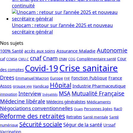
continuité
Unocam : retour sur l’année 2025 et nouveau
secrétaire général
Nos sujets
Autonomie
Assurance Maladie
100% Santé
accès aux soins
cnaf
Cnam
caf
cnav
Cour
Complémentaire santé
CCMSA
COG
CMU-C
Crise sanitaire
Covid-19
des comptes
Drees
France
Fonction Publique
Emmanuel Macron
Europe
FHF
Hôpital
Assos
Industrie Pharmaceutique
groupe vyv
Handicap
Mutualité Française
MSA
Interview
innovation
Inégalités
Médecine libérale
Médecins généralistes
Médicaments
Négociations conventionnelles
Rac0
Personnes âgées
Ocam
Reforme des retraites
Retraites
Santé mentale
Santé
Sécurité sociale
Ségur de la santé
Urssaf
numérique
Vaccination