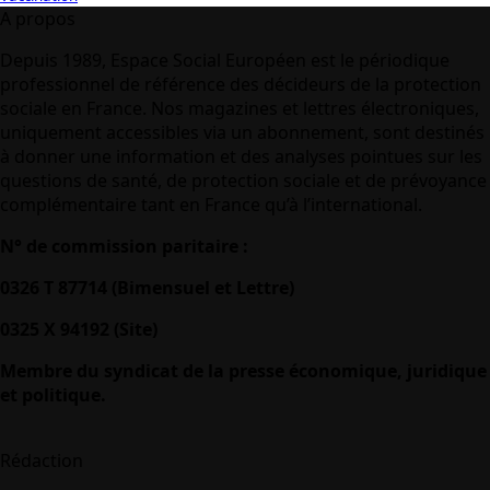
A propos
Depuis 1989, Espace Social Européen est le périodique
professionnel de référence des décideurs de la protection
sociale en France. Nos magazines et lettres électroniques,
uniquement accessibles via un abonnement, sont destinés
à donner une information et des analyses pointues sur les
questions de santé, de protection sociale et de prévoyance
complémentaire tant en France qu’à l’international.
N° de commission paritaire :
0326 T 87714 (Bimensuel et Lettre)
0325 X 94192 (Site)
Membre du syndicat de la presse économique, juridique
et politique.
Rédaction