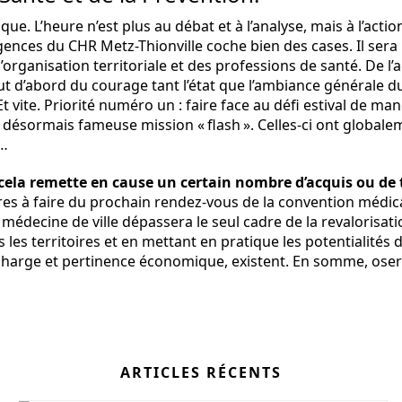
. L’heure n’est plus au débat et à l’analyse, mais à l’action.
nces du CHR Metz-Thionville coche bien des cases. Il sera 
rganisation territoriale et des professions de santé. De l’a
Tout d’abord du courage tant l’état que l’ambiance générale 
 Et vite. Priorité numéro un : faire face au défi estival de m
ésormais fameuse mission « flash ». Celles-ci ont globalemen
é…
cela remette en cause un certain nombre d’acquis ou de t
es à faire du prochain rendez-vous de la convention médi
médecine de ville dépassera le seul cadre de la revalorisatio
es territoires et en mettant en pratique les potentialités 
 charge et pertinence économique, existent. En somme, oser u
ARTICLES RÉCENTS