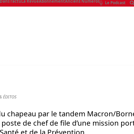
Dans l’actu
La Revue
Abonnement
Anciens Numéros
Le Podcast
& ÉDITOS
 du chapeau par le tandem Macron/Borne e
poste de chef de file d’une mission por
Santé et de la Prévention.