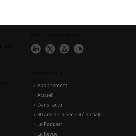
Nos réseaux sociaux
al.com
Plan du site
com
Abonnement
Accueil
Dans l’actu
80 ans de la Sécurité Sociale
Le Podcast
La Revue