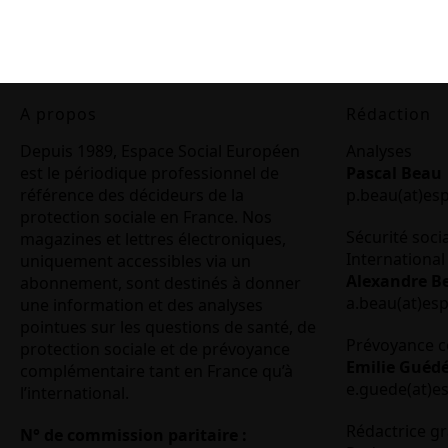
A propos
Rédaction
Depuis 1989, Espace Social Européen
Analyses
est le périodique professionnel de
Pascal Beau
référence des décideurs de la
p.beau(at)es
protection sociale en France. Nos
Sécurité soci
magazines et lettres électroniques,
International 
uniquement accessibles via un
Alexandre B
abonnement, sont destinés à donner
a.beau(at)es
une information et des analyses
pointues sur les questions de santé, de
Prévoyance c
protection sociale et de prévoyance
Emilie Guéd
complémentaire tant en France qu’à
e.guede(at)e
l’international.
Rédactrice gr
N° de commission paritaire :