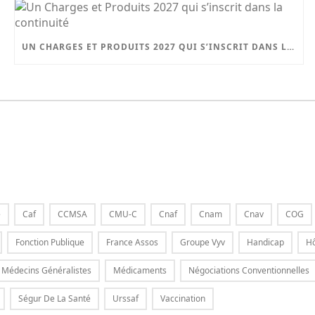
UN CHARGES ET PRODUITS 2027 QUI S’INSCRIT DANS LA CONTINUITÉ
e
Caf
CCMSA
CMU-C
Cnaf
Cnam
Cnav
COG
Fonction Publique
France Assos
Groupe Vyv
Handicap
Hô
Médecins Généralistes
Médicaments
Négociations Conventionnelles
Ségur De La Santé
Urssaf
Vaccination