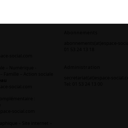
Abonnements
abonnements(at)espace-soci
01 53 24 13 18
pace-social.com
Administration
ale – Numérique -
– Famille – Action sociale
secretariat(at)espace-social.
eau
Tel: 01 53 24 13 00
pace-social.com
omplémentaire :
é
space-social.com
aphique – Site internet –